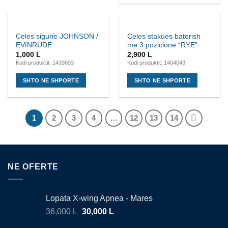
Celes sigurie JOHNSON /
Celes stakues baterish
EVINRUDE
me 3 pozicione “RYE”
1,000
L
2,900
L
Kodi produktit: 1433693
Kodi produktit: 1404043
SHTO NE SHPORTE
SHTO NE SHPORTE
1
2
3
4
…
12
13
14
NE OFERTE
Lopata X-wing Apnea - Mares
36,000
L
30,000
L