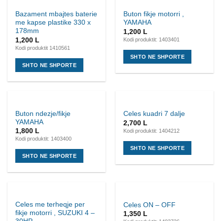
Bazament mbajtes baterie
Buton fikje motorri ,
me kapse plastike 330 x
YAMAHA
178mm
1,200
L
1,200
L
Kodi produktit: 1403401
Kodi produktit 1410561
SHTO NE SHPORTE
SHTO NE SHPORTE
Buton ndezje/fikje
Celes kuadri 7 dalje
YAMAHA
2,700
L
1,800
L
Kodi produktit: 1404212
Kodi produktit: 1403400
SHTO NE SHPORTE
SHTO NE SHPORTE
Celes me terheqje per
Celes ON – OFF
fikje motorri , SUZUKI 4 –
1,350
L