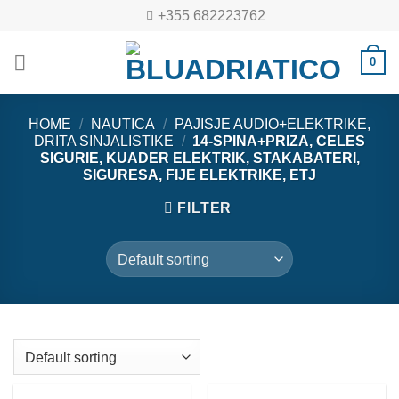
Skip
+355 682223762
to
content
0
HOME
/
NAUTICA
/
PAJISJE AUDIO+ELEKTRIKE,
DRITA SINJALISTIKE
/
14-SPINA+PRIZA, CELES
SIGURIE, KUADER ELEKTRIK, STAKABATERI,
SIGURESA, FIJE ELEKTRIKE, ETJ
FILTER