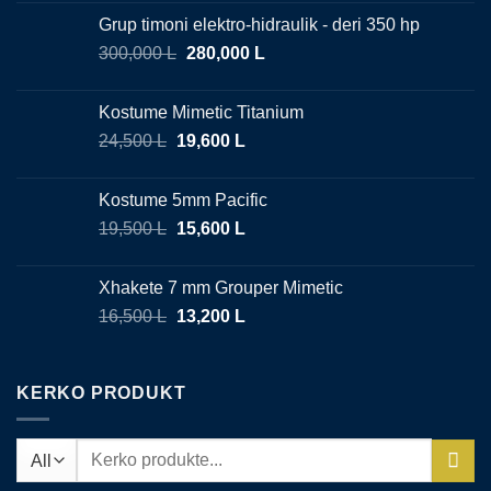
Grup timoni elektro-hidraulik - deri 350 hp
300,000
L
280,000
L
Kostume Mimetic Titanium
24,500
L
19,600
L
Kostume 5mm Pacific
19,500
L
15,600
L
Xhakete 7 mm Grouper Mimetic
16,500
L
13,200
L
KERKO PRODUKT
Search
for: