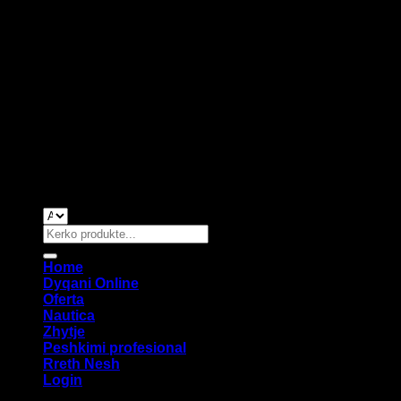
Copyright 2026 ©
Oxygen Web Studio
Search
for:
Home
Dyqani Online
Oferta
Nautica
Zhytje
Peshkimi profesional
Rreth Nesh
Login