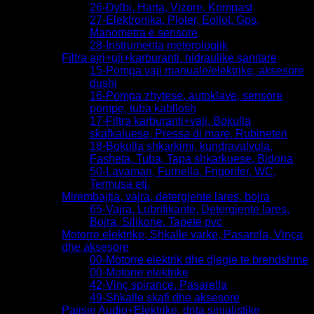
26-Dylbi, Harta, Vizore, Kompast
27-Elektronika, Ploter, Eollot, Gps,
Manometra e sensore
28-Instrumenta meterologjik
Filtra ajri+uji+karburanti, hidraulike sanitare
15-Pompa vaji manuale/elektrike, aksesore
dushi
16-Pompa zhytese, autoklave, sensore
pompe, tuba kabllosh
17-Filtra karburanti+vaji, Bokulla
skafkaluese, Pressa di mare, Rubineteri
18-Bokulla shkarkimi, kundravalvula,
Fasheta, Tuba, Tapa shkarkuese, Bidona
50-Lavaman, Furnella, Frigorifer, WC,
Termusa etj.
Mirembajtja, vajra, detergjente lares, bojra
65-Vajra, Lubrifikante, Detergjente lares,
Bojra, Silikone, Tapete pvc
Motorre elektrike, Shkalle varke, Pasarela, Vinça
dhe aksesore
00-Motorre elektrik dhe djegie te brendshme
00-Motorre elektrike
42-Vinç spirance, Pasarella
49-Shkalle skafi dhe aksesore
Pajisje Audio+Elektrike, drita sinjalistike