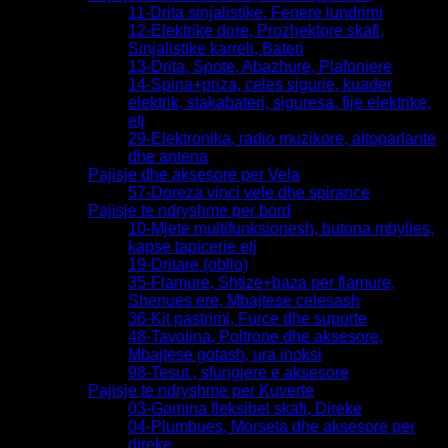
11-Drita sinjalistike, Fenere lundrimi
12-Elektrike dore, Prozhektore skafi,
Sinjalistike karreli, Bateri
13-Drita, Spote, Abazhure, Plafoniere
14-Spina+priza, celes sigurie, kuader
elektrik, stakabateri, siguresa, fije elektrike,
etj
29-Elektronika, radio muzikore, altoparlante
dhe antena
Pajisje dhe aksesore per Vela
57-Doreza vinci vele dhe spirance
Pajisje te ndryshme per bord
10-Mjete multifunksionesh, butona mbylles,
kapse tapicerie etj
19-Dritare (obllo)
35-Flamure, Shtize+baza per flamure,
Shenues ere, Mbajtese celesash
36-Kit pastrimi, Furce dhe suporte
48-Tavolina, Poltrone dhe aksesore,
Mbajtese gotash, ura inoksi
98-Tesut , sfungjere e aksesore
Pajisje te ndryshme per Kuverte
03-Gomina fleksibel skafi, Direke
04-Plumbues, Morseta dhe aksesore per
direke