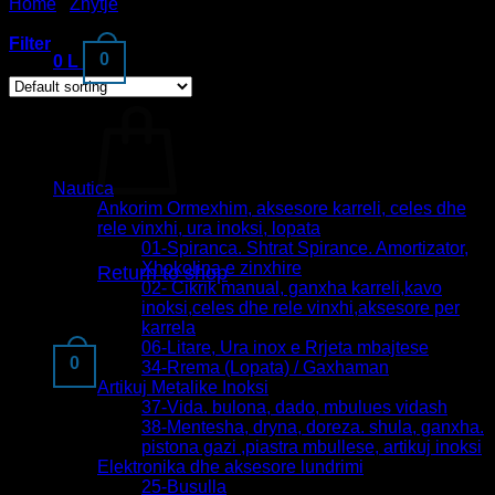
Home
/
Zhytje
/
Pajisje gjuetie nen uje
Filter
0
0
L
Kategorite
Nautica
Ankorim Ormexhim, aksesore karreli, celes dhe
rele vinxhi, ura inoksi, lopata
No products in the cart.
01-Spiranca. Shtrat Spirance. Amortizator,
Xhokolina e zinxhire
Return to shop
02- Cikrik manual, ganxha karreli,kavo
inoksi,celes dhe rele vinxhi,aksesore per
karrela
06-Litare, Ura inox e Rrjeta mbajtese
0
34-Rrema (Lopata) / Gaxhaman
Artikuj Metalike Inoksi
Cart
37-Vida. bulona, dado, mbulues vidash
38-Mentesha, dryna, doreza. shula, ganxha.
pistona gazi ,piastra mbullese, artikuj inoksi
Elektronika dhe aksesore lundrimi
25-Busulla