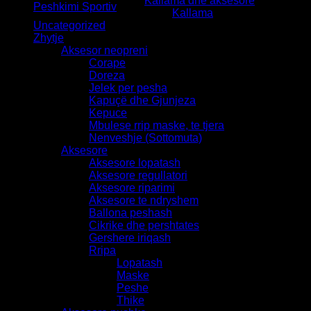
Kallama dhe aksesore
Peshkimi Sportiv
Kallama
Uncategorized
Zhytje
Aksesor neopreni
Corape
Doreza
Jelek per pesha
Kapuçë dhe Gjunjeza
Kepuce
Mbulese rrip maske, te tjera
Nenveshje (Sottomuta)
Aksesore
Aksesore lopatash
Aksesore regullatori
Aksesore riparimi
Aksesore te ndryshem
Ballona peshash
Cikrike dhe pershtates
Gershere iriqash
Rripa
Lopatash
Maske
Peshe
Thike