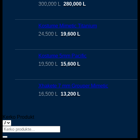
300,000
L
280,000
L
Kostume Mimetic Titanium
24,500
L
19,600
L
Kostume 5mm Pacific
19,500
L
15,600
L
Xhakete 7 mm Grouper Mimetic
16,500
L
13,200
L
Kerko Produkt
Search
for: