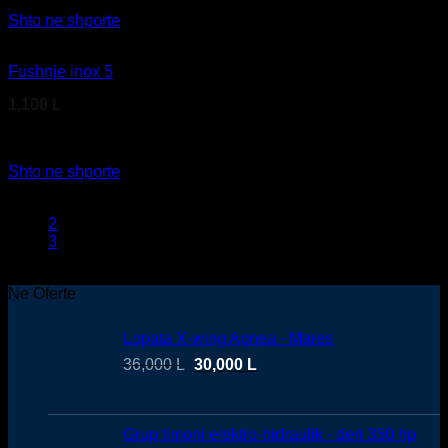
Shto ne shporte
Fushnje inox 5
1,100
L
Kodi produktit: F51 11 440
Shto ne shporte
1
2
3
Ne Oferte
Lopata X-wing Apnea - Mares
36,000
L
30,000
L
Grup timoni elektro-hidraulik - deri 350 hp