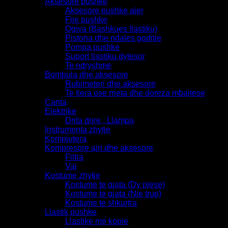
Aksesore pushke
Aksesore pushke ajer
Fije pushke
Ogiva (Bashkues llastiku)
Pistona dhe ndales goditje
Pompa pushke
Suport llastiku dytesor
Te ndryshme
Bombula dhe aksesore
Rubimeteri dhe aksesore
Te tjera ose rrjeta dhe doreza mbajtese
Canta
Elektrike
Drita dore , Llampa
Instrumenta zhytje
Kompjutera
Kompresore ajri dhe aksesore
Filtra
Vaj
Kostume zhytje
Kostume te gjata (Dy pjese)
Kostume te gjata (Nje trup)
Kostume te shkurtra
Llastik pushke
Llastike me kopie