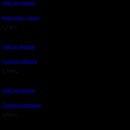
Shto ne shporte
Bove subi – silure
1,750
L
Kodi produktit: B26 00 102
Shto ne shporte
Fushnje 3 Mares
1,700
L
Kodi produktit: F51 01 725
Shto ne shporte
Fushnje 5 dhembe
1,000
L
Kodi produktit: F51 11 420