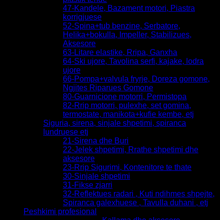
47-Kandele, Bazament motori, Piastra
korrigjuese
52-Spina+tub benzine, Serbatore,
Helika+bokulla, Impeller, Stabilizues,
Aksesore
63-Litare elastike, Rripa, Ganxha
64-Ski ujore, Tavolina serfi, kajake, lodra
ujore
66-Pompa+valvula fryrje, Doreza gomone,
Ngjites Riparues Gomone
80-Guarnicione motorri, Permistopa
82-Rrip motorri, pulexhe, set gomina,
termostate, manikota+kufie kembe, etj
Siguria, sirena, sinjale shpetimi, spiranca
lundruese etj
21-Sirena dhe Buri
22-Jelek shpetimi, Rrathe shpetimi dhe
aksesore
23-Rrip Sigurimi, Kontenitore te thate
30-Sinjale shpetimi
31-Fikse zjarri
32-Reflektues radari , Kuti ndihmes shpejte,
Spiranca galexhuese , Tavulla duhani , etj
Peshkimi profesional