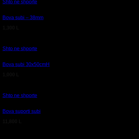
Shto ne shporte
Bova subi – 38mm
1,300
L
Kodi produktit: B26 00 103
Shto ne shporte
Bova subi 30x50cmH
1,000
L
Kodi produktit: B26 00 814
Shto ne shporte
Bova suporti subi
11,800
L
Kodi produktit: B26 02 660