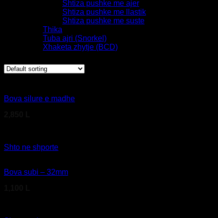
Shtiza pushke me ajer
Shtiza pushke me llastik
Shtiza pushke me suste
Thika
Tuba ajri (Snorkel)
Xhaketa zhytje (BCD)
Showing 1–12 of 26 results
Bova silure e madhe
2,850
L
Kodi produktit: B26 00 920
Shto ne shporte
Bova subi – 32mm
1,100
L
Kodi produktit: B26 00 101