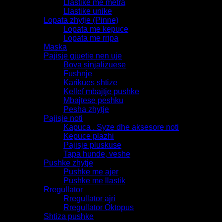
Llastike me metra
Llastike unike
Lopata zhytje (Pinne)
Lopata me kepuce
Lopata me rripa
Maska
Pajisje gjuetie nen uje
Bova sinjalizuese
Fushnje
Karikues shtize
Kellef mbajtje pushke
Mbajtese peshku
Pesha zhytje
Pajisje noti
Kapuca . Syze dhe aksesore noti
Kepuce plazhi
Pajisje pluskuse
Tapa hunde, veshe
Pushke zhytje
Pushke me ajer
Pushke me llastik
Rregullator
Rregullator ajri
Rregullator Oktopus
Shtiza pushke