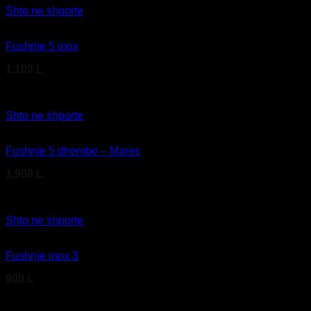
Shto ne shporte
Fushnje 5 inox
1,100
L
Kodi produktit: F51 11 451
Shto ne shporte
Fushnje 5 dhembe – Mares
1,900
L
Kodi produktit: F51 01 720
Shto ne shporte
Fushnje inox 3
900
L
Kodi produktit: F51 11 430