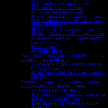
05-Terminale dhe Redanxha inoksi
07-Tirante inoksi dhe aksesore
08-Gameta inoksi dhe zinguara
09-Moschettoni, kapse dhe ganxha inoksi
20-Tapa imbarkimi uji+karburanti, Kapake
mbylles, Pipeta ajrimi
39-Ganxha "U", Unaza me bazament
40-Kalunj, Pasteka dhe Piastra perforcuese
41-Aksesore parmakesh, Mbajtes kallami,
Doreza inoksi etj
53-Grila ajrimi
99-Kapse plastike
Paraborde mbrojtes, suporte dhe kellefe e kosha
parabordi, bova sinjalizuese
33-Bova sinjalizuese, Paraborde mbrojtes,
Kellefe parabordi
44-Paraborde radial, suporte parabordi dhe
aksesore
Pjese motori, anoda, aksesore timonerie, tenda,
mbulesa, lojra ujore, aksesore gomone
43-Protektore (anoda) zingu
45-Timoneria, kavo drejtimi, adaptore, grupe
gazi dhe aksesore timonerie
46-Tenda per skafe, Mbulesa, Aksesore
plastik tende